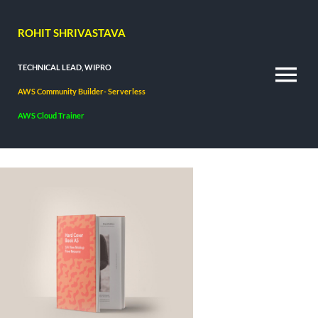
Skip
ROHIT SHRIVASTAVA
to
content
TECHNICAL LEAD, WIPRO
To
AWS Community Builder- Serverless
Na
AWS Cloud Trainer
Home
About
Work
Experience